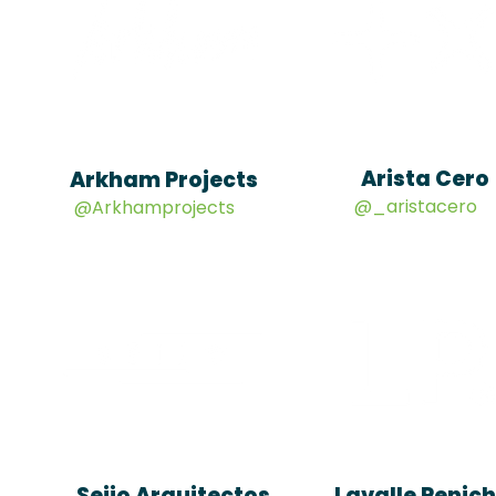
Arista Cero
Arkham Projects
@_aristacero
@Arkhamprojects
Seijo Arquitectos
Lavalle Penic