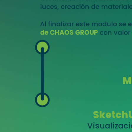
luces, creación de material
Al finalizar este modulo se
de CHAOS GROUP
con valor 
M
Sketch
Visualizac