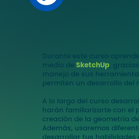
Durante este curso aprend
medio de
SketchUp
, gracias
manejo de sus herramientas
permiten un desarrollo del
A lo largo del curso desarr
harán familiarizarte con el
creación de la geometría de
Además, usaremos diferente
desarrollar tus habilidades