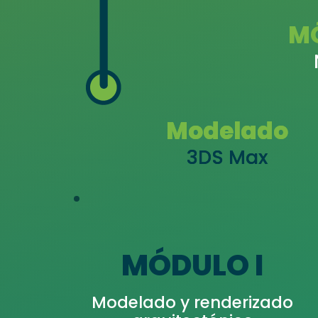
M
Modelado
Modelado
3DS Max
3DS Max
MÓDULO I
Modelado y renderizado