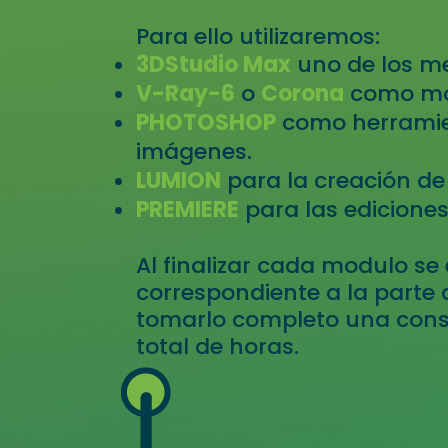
Para ello utilizaremos:
3DStudio Max
uno de los m
V-Ray-6
o
Corona
como mot
PHOTOSHOP
como herramie
imágenes.
LUMION
para la creación de
PREMIERE
para las edicione
Al finalizar cada modulo s
correspondiente a la parte 
tomarlo completo una consta
total de horas.