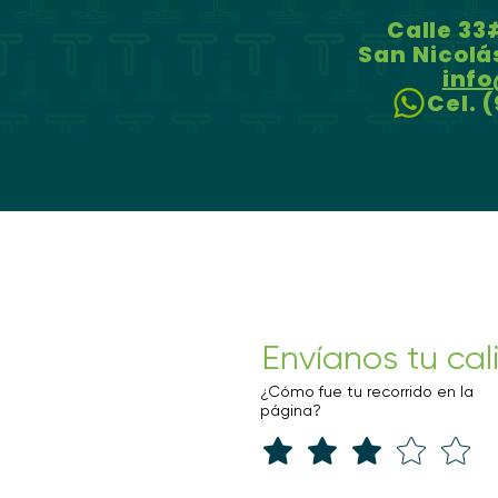
Calle 33
San Nicolá
inf
Cel. (9
Envíanos tu cal
¿Cómo fue tu recorrido en la
página?