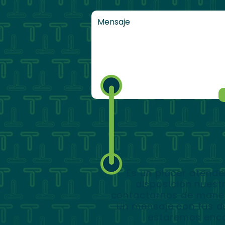
Es un placer atende
disposición nuest
contactarnos de maner
un mensaje con tus d
estaremos enca